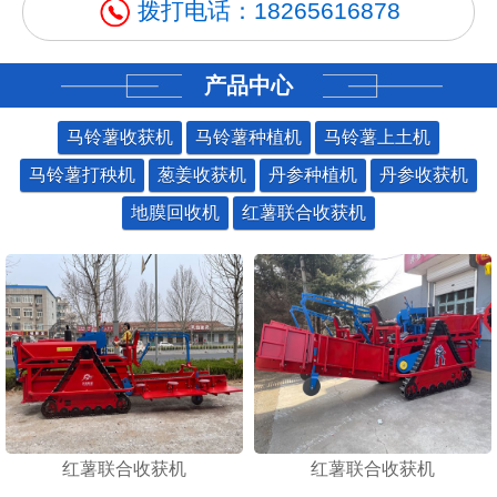
拨打电话：18265616878
产品中心
马铃薯收获机
马铃薯种植机
马铃薯上土机
马铃薯打秧机
葱姜收获机
丹参种植机
丹参收获机
地膜回收机
红薯联合收获机
红薯联合收获机
红薯联合收获机